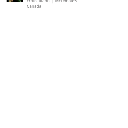
croustillants | McDonald’s
Canada
Publicité Château Laurier
Nous représentons maintenant
Retour / Home