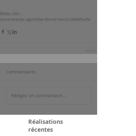
Mots-clés :
sylvie beaulac agent
Gian Bono
Francois Bellefeuille
Commentaires
Rédigez un commentaire...
Réalisations
récentes